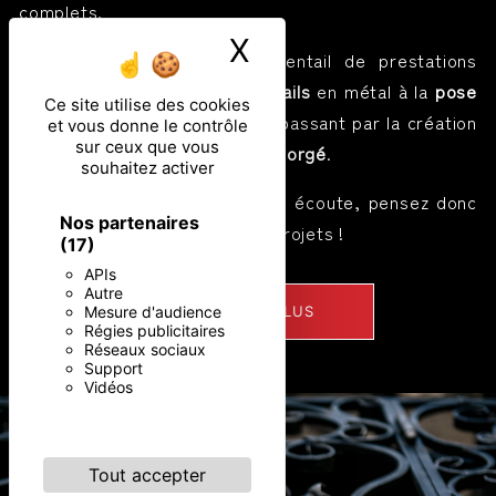
complets.
X
Masquer le ban
Nous proposons un large éventail de prestations
allant de la
fabrication de portails
en métal à la
pose
Ce site utilise des cookies
de
charpentes métalliques
en passant par la création
et vous donne le contrôle
sur ceux que vous
de différents éléments en
fer forgé
.
souhaitez activer
Nous sommes toujours à votre écoute, pensez donc
Nos partenaires
à nous confier vos différents projets !
(17)
APIs
Autre
EN SAVOIR PLUS
Mesure d'audience
Régies publicitaires
Réseaux sociaux
Support
Vidéos
Tout accepter