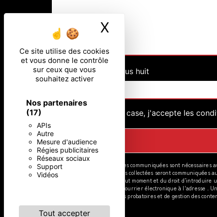
X
Masquer le ban
Ce site utilise des cookies
et vous donne le contrôle
sur ceux que vous
Combien font dix plus huit
souhaitez activer
Nos partenaires
(17)
En cochant cette case, j'accepte les condi
APIs
Autre
Mesure d'audience
Régies publicitaires
Réseaux sociaux
** Les données personnelles communiquées sont nécessaires aux 
Support
votre message. Les données collectées seront communiquées aux se
Vidéos
de votre consentement à tout moment et du droit d’introduire u
postale à l'adresse ou par courrier électronique à l'adresse . 
prescription légale aux fins probatoires et de gestion des conten
Tout accepter