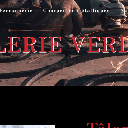
Ferronnerie
Charpentes métalliques
No
LERIE VER
Tôler