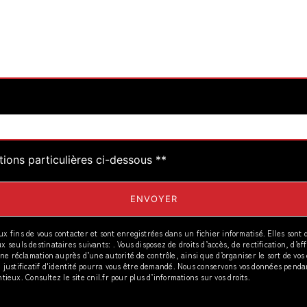
deau des cookies
tions particulières ci-dessous **
ENVOYER
fins de vous contacter et sont enregistrées dans un fichier informatisé. Elles sont d
uls destinataires suivants: . Vous disposez de droits d’accès, de rectification, d’effa
ne réclamation auprès d’une autorité de contrôle, ainsi que d’organiser le sort de vo
Un justificatif d'identité pourra vous être demandé. Nous conservons vos données penda
tieux. Consultez le site cnil.fr pour plus d’informations sur vos droits.