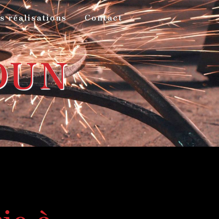
s réalisations
Contact
DUN
ie à