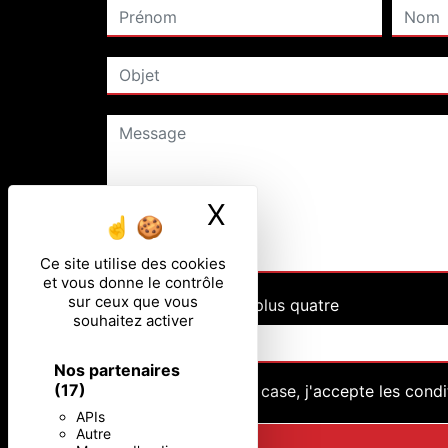
X
Masquer le ban
Ce site utilise des cookies
et vous donne le contrôle
sur ceux que vous
Combien font neuf plus quatre
souhaitez activer
Nos partenaires
(17)
En cochant cette case, j'accepte les condi
APIs
Autre