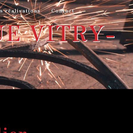
s réalisations
Contact
E VITRY-
lier