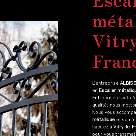
méta
Vitr
Fran
L’entreprise
ALBIS
en
Escalier métalliq
Entreprise usant d’
qualité, nous metto
Nous vous accompag
métallique
et sommes
habitez à
Vitry-le-F
pour vous transmet