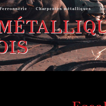
Ferronnerie
Charpentes métalliques
No
MÉTALLIQU
OIS
Esca